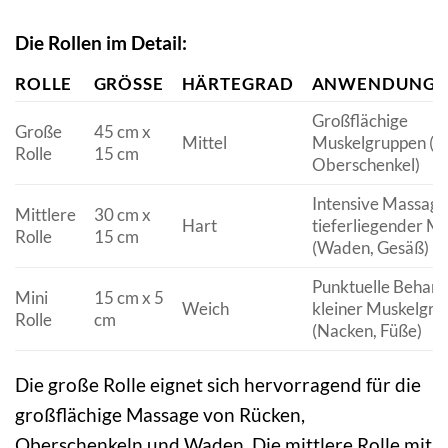
Die Rollen im Detail:
ROLLE
GRÖSSE
HÄRTEGRAD
ANWENDUNGSB
Großflächige
Große
45 cm x
Mittel
Muskelgruppen (R
Rolle
15 cm
Oberschenkel)
Intensive Massage
Mittlere
30 cm x
Hart
tieferliegender M
Rolle
15 cm
(Waden, Gesäß)
Punktuelle Behan
Mini
15 cm x 5
Weich
kleiner Muskelgru
Rolle
cm
(Nacken, Füße)
Die große Rolle eignet sich hervorragend für die
großflächige Massage von Rücken,
Oberschenkeln und Waden. Die mittlere Rolle mit