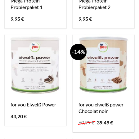
Mega Protein
Mega Protein
Probierpaket 1
Probierpaket 2
9,95
€
9,95
€
-14%
for you eiweiß power
for you Eiweiß Power
Chocolat noir
43,20
€
Ursprünglicher
Aktueller
60,99
€
39,49
€
Preis
Preis
war:
ist:
60,99 €
39,49 €.