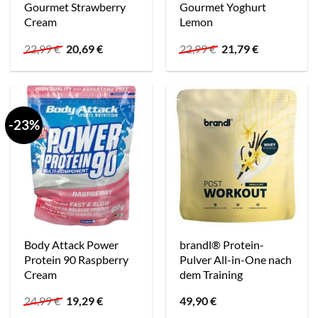
Gourmet Strawberry
Gourmet Yoghurt
Cream
Lemon
Ursprünglicher
Aktueller
Ursprünglicher
Aktueller
22,99
€
20,69
€
22,99
€
21,79
€
Preis
Preis
Preis
Preis
war:
ist:
war:
ist:
22,99 €
20,69 €.
22,99 €
21,79 €.
-23%
Body Attack Power
brandl® Protein-
Protein 90 Raspberry
Pulver All-in-One nach
Cream
dem Training
Ursprünglicher
Aktueller
24,99
€
19,29
€
49,90
€
Preis
Preis