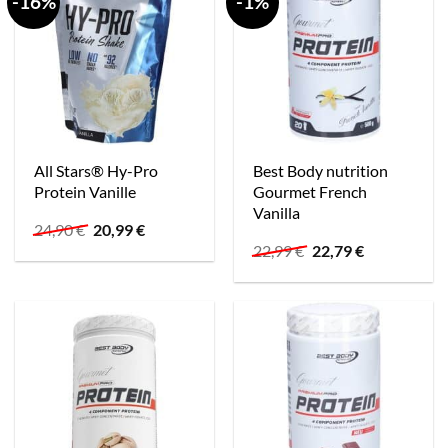
-16%
-1%
All Stars® Hy-Pro
Best Body nutrition
Protein Vanille
Gourmet French
Vanilla
Ursprünglicher
Aktueller
24,90
€
20,99
€
Preis
Preis
Ursprünglicher
Aktueller
22,99
€
22,79
€
war:
ist:
Preis
Preis
24,90 €
20,99 €.
war:
ist:
22,99 €
22,79 €.