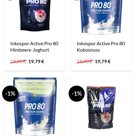
Inkospor Active Pro 80
Inkospor Active Pro 80
Himbeere-Joghurt
Kokosnuss
Ursprünglicher
Aktueller
Ursprünglicher
Aktueller
19,90
€
19,79
€
19,90
€
19,79
€
Preis
Preis
Preis
Preis
war:
ist:
war:
ist:
19,90 €
19,79 €.
19,90 €
19,79 €.
-1%
-1%