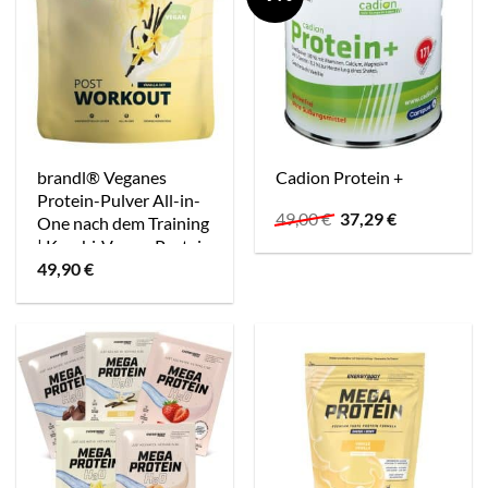
brandl® Veganes
Cadion Protein +
Protein-Pulver All-in-
Ursprünglicher
Aktueller
49,00
€
37,29
€
One nach dem Training
Preis
Preis
| Kombi-Vegan-Protein
war:
ist:
49,90
€
49,00 €
37,29 €.