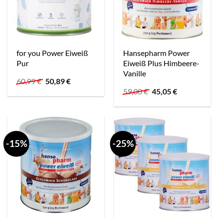
for you Power Eiweiß
Hansepharm Power
Pur
Eiweiß Plus Himbeere-
Vanille
Ursprünglicher
Aktueller
60,99
€
50,89
€
Preis
Preis
Ursprünglicher
Aktueller
59,00
€
45,05
€
war:
ist:
Preis
Preis
60,99 €
50,89 €.
war:
ist:
59,00 €
45,05 €.
-15%
-25%