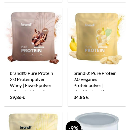
war:
ist:
24,99 €
19,29 €.
brandl® Pure Protein
brandl® Pure Protein
2.0 Proteinpulver
2.0 Veganes
Whey | Eiweißpulver
Proteinpulver |
mit natürlichem Aroma
Eiweißpulver Vegan
39,86
€
34,86
€
mit natürlichem Aroma
-9%