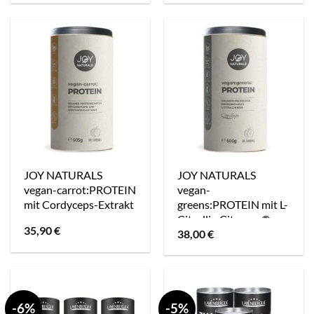
war:
ist:
war:
ist:
19,90 €
19,79 €.
19,90 €
19,79 €.
JOY NATURALS
JOY NATURALS
vegan-carrot:PROTEIN
vegan-
mit Cordyceps-Extrakt
greens:PROTEIN mit L-
Citrullin Citrusyn®
35,90
€
38,00
€
-6%
-5%