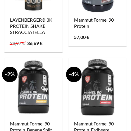
LAYENBERGER® 3K
Mammut Formel 90
PROTEIN SHAKE
Protein
STRACCIATELLA
57,00
€
Ursprünglicher
Aktueller
38,97
€
36,69
€
Preis
Preis
war:
ist:
38,97 €
36,69 €.
-2%
-4%
Mammut Formel 90
Mammut Formel 90
Protein, Banana Split
Protein, Erdbeere