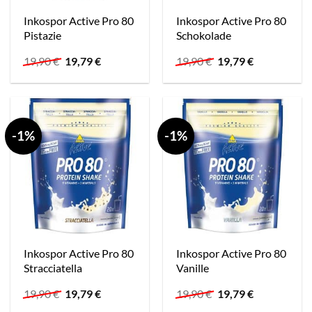
Inkospor Active Pro 80
Inkospor Active Pro 80
Pistazie
Schokolade
Ursprünglicher
Aktueller
Ursprünglicher
Aktueller
19,90
€
19,79
€
19,90
€
19,79
€
Preis
Preis
Preis
Preis
war:
ist:
war:
ist:
19,90 €
19,79 €.
19,90 €
19,79 €.
-1%
-1%
Inkospor Active Pro 80
Inkospor Active Pro 80
Stracciatella
Vanille
Ursprünglicher
Aktueller
Ursprünglicher
Aktueller
19,90
€
19,79
€
19,90
€
19,79
€
Preis
Preis
Preis
Preis