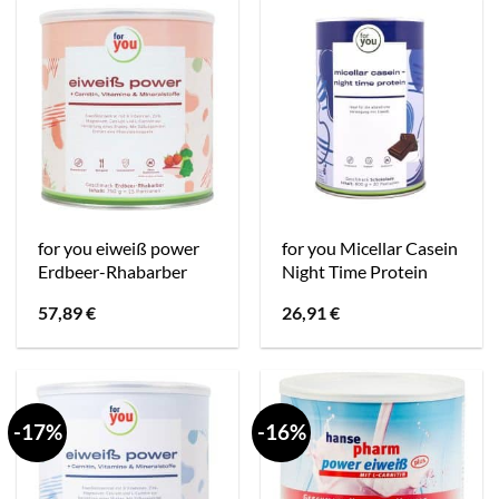
for you eiweiß power
for you Micellar Casein
Erdbeer-Rhabarber
Night Time Protein
57,89
€
26,91
€
-17%
-16%