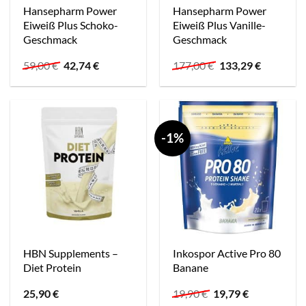
Hansepharm Power
Hansepharm Power
Eiweiß Plus Schoko-
Eiweiß Plus Vanille-
Geschmack
Geschmack
Ursprünglicher
Aktueller
Ursprünglicher
Aktueller
59,00
€
42,74
€
177,00
€
133,29
€
Preis
Preis
Preis
Preis
war:
ist:
war:
ist:
59,00 €
42,74 €.
177,00 €
133,29 €.
-1%
HBN Supplements –
Inkospor Active Pro 80
Diet Protein
Banane
Ursprünglicher
Aktueller
25,90
€
19,90
€
19,79
€
Preis
Preis