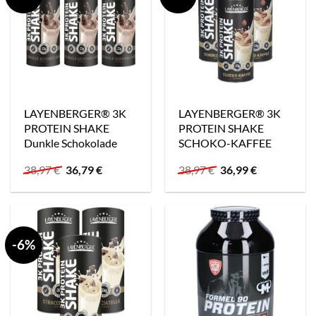
LAYENBERGER® 3K
LAYENBERGER® 3K
PROTEIN SHAKE
PROTEIN SHAKE
Dunkle Schokolade
SCHOKO-KAFFEE
Ursprünglicher
Aktueller
Ursprünglicher
Aktueller
38,97
€
36,79
€
38,97
€
36,99
€
Preis
Preis
Preis
Preis
war:
ist:
war:
ist:
38,97 €
36,79 €.
38,97 €
36,99 €.
-6%