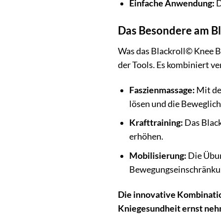
Einfache Anwendung:
D
Das Besondere am Bl
Was das Blackroll© Knee B
der Tools. Es kombiniert v
Faszienmassage:
Mit de
lösen und die Beweglich
Krafttraining:
Das Black
erhöhen.
Mobilisierung:
Die Übun
Bewegungseinschränkun
Die innovative Kombinatio
Kniegesundheit ernst ne