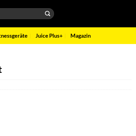
tnessgeräte
Juice Plus+
Magazin
t