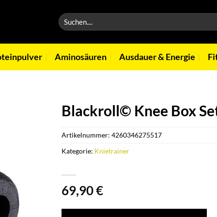
Suchen
nach:
oteinpulver
Aminosäuren
Ausdauer & Energie
Fi
Blackroll© Knee Box Se
Artikelnummer:
4260346275517
Kategorie:
Knietrainer
69,90
€