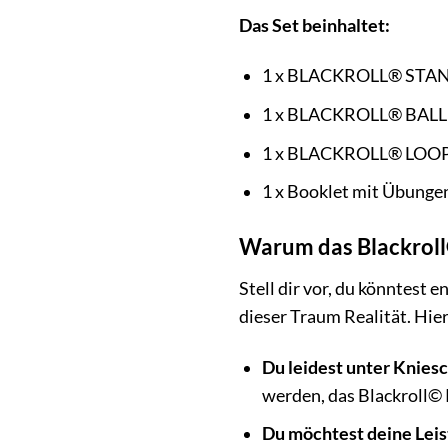
Das Set beinhaltet:
1 x BLACKROLL® ST
1 x BLACKROLL® BALL
1 x BLACKROLL® LOO
1 x Booklet mit Übunge
Warum das Blackroll©
Stell dir vor, du könntest 
dieser Traum Realität. Hie
Du leidest unter Knies
werden, das Blackroll© 
Du möchtest deine Leis