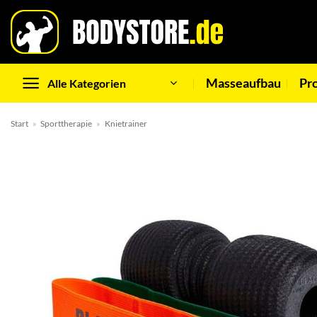
Zum
Inhalt
springen
Masseaufbau
Pr
Alle Kategorien
Start
»
Sporttherapie
»
Knietrainer