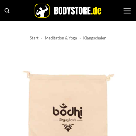
Zum
Inhalt
springen
Start
»
Meditation & Yoga
»
Klangschalen