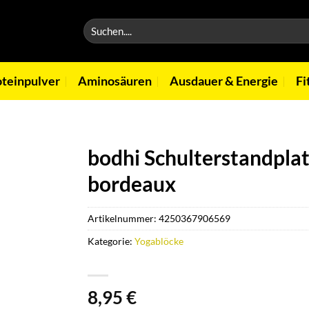
Suchen
nach:
oteinpulver
Aminosäuren
Ausdauer & Energie
Fi
bodhi Schulterstandplat
bordeaux
Artikelnummer:
4250367906569
Kategorie:
Yogablöcke
8,95
€