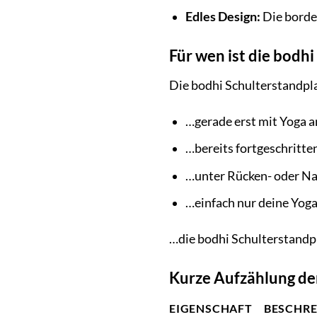
Edles Design:
Die bordea
Für wen ist die bodh
Die bodhi Schulterstandplatt
…gerade erst mit Yoga a
…bereits fortgeschritte
…unter Rücken- oder Na
…einfach nur deine Yoga
…die bodhi Schulterstandpl
Kurze Aufzählung der
EIGENSCHAFT
BESCHR