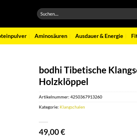
Suchen
nach:
oteinpulver
Aminosäuren
Ausdauer & Energie
Fi
bodhi Tibetische Klangs
Holzklöppel
Artikelnummer:
4250367913260
Kategorie:
Klangschalen
49,00
€