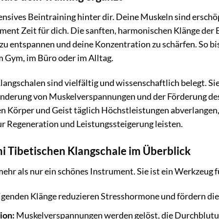
ntensives Beintraining hinter dir. Deine Muskeln sind erschö
ent Zeit für dich. Die sanften, harmonischen Klänge der B
u entspannen und deine Konzentration zu schärfen. So bist
m Gym, im Büro oder im Alltag.
langschalen sind vielfältig und wissenschaftlich belegt. S
 Linderung von Muskelverspannungen und der Förderung des
ren Körper und Geist täglich Höchstleistungen abverlange
ur Regeneration und Leistungssteigerung leisten.
hi Tibetischen Klangschale im Überblick
mehr als nur ein schönes Instrument. Sie ist ein Werkzeug
igenden Klänge reduzieren Stresshormone und fördern di
ion:
Muskelverspannungen werden gelöst, die Durchblutun