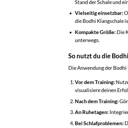
Stand der Schale und ei
Vielseitig einsetzbar:
O
die Bodhi Klangschale ist
Kompakte Größe:
Die K
unterwegs.
So nutzt du die Bodhi
Die Anwendung der Bodhi Kl
Vor dem Training:
Nutze
visualisiere deinen Erfol
Nach dem Training:
Gönn
An Ruhetagen:
Integrie
Bei Schlafproblemen:
D