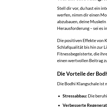
Stell dir vor, du hast ein i
werfen, nimm dir einen Mom
abzubauen, deine Muskeln z
Herausforderung – sei es i
Die positiven Effekte von K
Schlafqualität bis hin zur
Fitnessbegeisterte, die ih
einen wertvollen Beitrag z
Die Vorteile der Bod
Die Bodhi Klangschale ist 
Stressabbau:
Die beruh
Verbesserte Regenerat