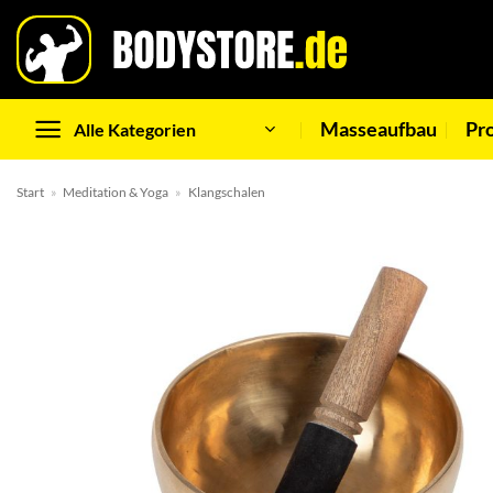
Zum
Inhalt
springen
Masseaufbau
Pr
Alle Kategorien
Start
»
Meditation & Yoga
»
Klangschalen