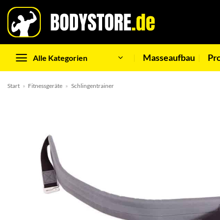
Zum
Inhalt
springen
Masseaufbau
Pr
Alle Kategorien
Start
»
Fitnessgeräte
»
Schlingentrainer