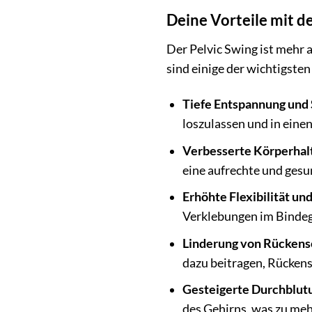
Deine Vorteile mit d
Der Pelvic Swing ist mehr a
sind einige der wichtigsten
Tiefe Entspannung und 
loszulassen und in eine
Verbesserte Körperhal
eine aufrechte und gesu
Erhöhte Flexibilität un
Verklebungen im Bindegew
Linderung von Rücken
dazu beitragen, Rücken
Gesteigerte Durchblut
des Gehirns, was zu me