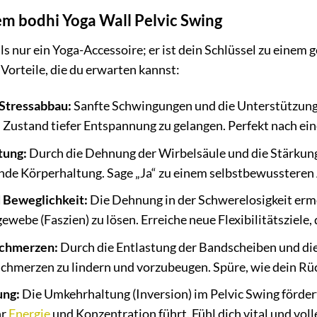
em bodhi Yoga Wall Pelvic Swing
ls nur ein Yoga-Accessoire; er ist dein Schlüssel zu einem
 Vorteile, die du erwarten kannst:
Stressabbau:
Sanfte Schwingungen und die Unterstützung
n Zustand tiefer Entspannung zu gelangen. Perfekt nach ein
tung:
Durch die Dehnung der Wirbelsäule und die Stärkun
nde Körperhaltung. Sage „Ja“ zu einem selbstbewussteren
d Beweglichkeit:
Die Dehnung in der Schwerelosigkeit ermö
ebe (Faszien) zu lösen. Erreiche neue Flexibilitätsziele, d
schmerzen:
Durch die Entlastung der Bandscheiben und di
schmerzen zu lindern und vorzubeugen. Spüre, wie dein Rü
ung:
Die Umkehrhaltung (Inversion) im Pelvic Swing förde
hr
Energie
und Konzentration führt. Fühl dich vital und vol