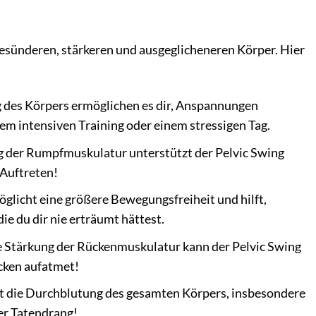
 gesünderen, stärkeren und ausgeglicheneren Körper. Hier
 des Körpers ermöglichen es dir, Anspannungen
em intensiven Training oder einem stressigen Tag.
g der Rumpfmuskulatur unterstützt der Pelvic Swing
 Auftreten!
glicht eine größere Bewegungsfreiheit und hilft,
ie du dir nie erträumt hättest.
e Stärkung der Rückenmuskulatur kann der Pelvic Swing
cken aufatmet!
rt die Durchblutung des gesamten Körpers, insbesondere
ler Tatendrang!