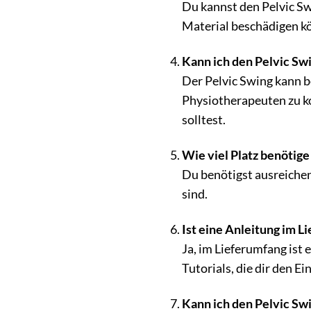
Du kannst den Pelvic Sw
Material beschädigen k
Kann ich den Pelvic S
Der Pelvic Swing kann b
Physiotherapeuten zu ko
solltest.
Wie viel Platz benötige
Du benötigst ausreichen
sind.
Ist eine Anleitung im L
Ja, im Lieferumfang ist 
Tutorials, die dir den Ei
Kann ich den Pelvic Sw