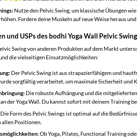
nings:
Nutze den Pelvic Swing, um klassische Übungen wie 
rhöhen. Fordere deine Muskeln auf neue Weise heraus und
n und USPs des bodhi Yoga Wall Pelvic Swing
lvic Swing von anderen Produkten auf dem Markt untersch
nd die vielseitigen Einsatzmöglichkeiten:
ung:
Der Pelvic Swing ist aus strapazierfähigem und hautfr
wurde sorgfältig verarbeitet, um maximale Sicherheit und 
nbringung:
Die robuste Aufhängung und die mitgelieferten
an der Yoga Wall. Du kannst sofort mit deinem Training b
Die Form des Pelvic Swings ist optimal auf die Bedürfnis
 allen Positionen.
smöglichkeiten:
Ob Yoga, Pilates, Functional Training ode