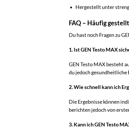
Hergestellt unter stren
FAQ – Häufig gestel
Du hast noch Fragen zu GE
1. Ist GEN Testo MAX sich
GEN Testo MAX besteht aus 
du jedoch gesundheitliche
2. Wie schnell kann ich E
Die Ergebnisse können indi
berichten jedoch von erst
3. Kann ich GEN Testo MA