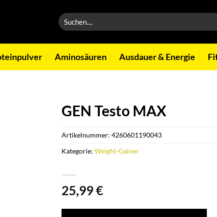
Suchen
nach:
oteinpulver
Aminosäuren
Ausdauer & Energie
Fi
GEN Testo MAX
Artikelnummer:
4260601190043
Kategorie:
Weight-Gainer
25,99
€