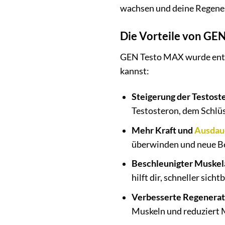
wachsen und deine Regenera
Die Vorteile von GE
GEN Testo MAX wurde entwic
kannst:
Steigerung der Testost
Testosteron, dem Schlü
Mehr Kraft und
Ausdau
überwinden und neue Bes
Beschleunigter Muskel
hilft dir, schneller sich
Verbesserte Regenerat
Muskeln und reduziert 