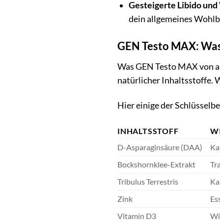
Gesteigerte Libido und 
dein allgemeines Wohlbe
GEN Testo MAX: Was
Was GEN Testo MAX von and
natürlicher Inhaltsstoffe.
Hier einige der Schlüsselb
INHALTSSTOFF
W
D-Asparaginsäure (DAA)
Ka
Bockshornklee-Extrakt
Tr
Tribulus Terrestris
Ka
Zink
Es
Vitamin D3
Wi