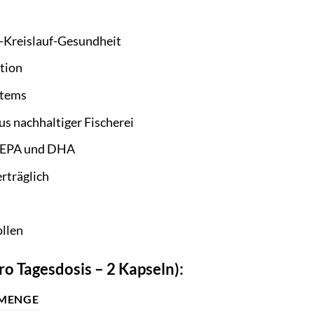
-Kreislauf-Gesundheit
tion
stems
s nachhaltiger Fischerei
n EPA und DHA
rträglich
ollen
o Tagesdosis – 2 Kapseln):
MENGE