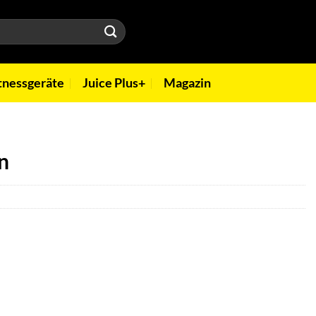
tnessgeräte
Juice Plus+
Magazin
n