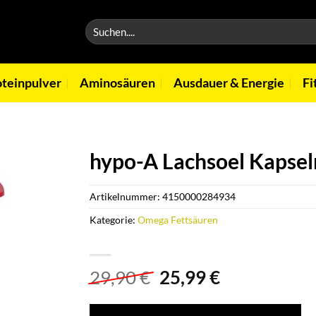
Suchen
nach:
oteinpulver
Aminosäuren
Ausdauer & Energie
Fi
hypo-A Lachsoel Kapsel
Artikelnummer:
4150000284934
Kategorie:
Omega Fettsäuren
Ursprünglicher
Aktueller
29,90
€
25,99
€
Preis
Preis
war:
ist: