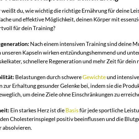
r weißt du, wie wichtig die richtige Ernährung für deine L
nfache und effektive Möglichkeit, deinen Körper mit essen
voll für dein Training?
egeneration:
Nach einem intensiven Training sind deine Mu
n unseren Kapseln wirken entzündungshemmend und unter
kelkater, schnellere Regeneration und mehr Zeit für dein
lität:
Belastungen durch schwere
Gewichte
und intensiv
 zur Erhaltung gesunder Gelenke bei, indem sie die Produ
 beweglich, um deine Ziele ohne Einschränkungen zu erreich
eit:
Ein starkes Herz ist die
Basis
für jede sportliche Leis
den Cholesterinspiegel positiv beeinflussen und die Blutge
 absolvieren.