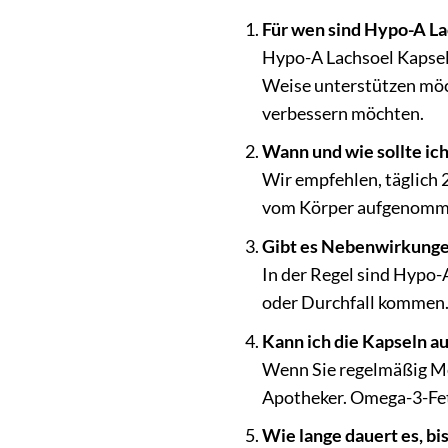
Für wen sind Hypo-A La
Hypo-A Lachsoel Kapseln 
Weise unterstützen möc
verbessern möchten.
Wann und wie sollte ic
Wir empfehlen, täglich 
vom Körper aufgenomm
Gibt es Nebenwirkung
In der Regel sind Hypo-
oder Durchfall kommen. 
Kann ich die Kapseln 
Wenn Sie regelmäßig Me
Apotheker. Omega-3-Fet
Wie lange dauert es, bi