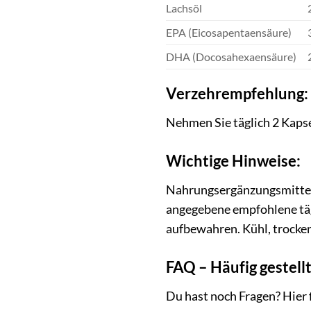
Lachsöl
EPA (Eicosapentaensäure)
DHA (Docosahexaensäure)
Verzehrempfehlung:
Nehmen Sie täglich 2 Kapse
Wichtige Hinweise:
Nahrungsergänzungsmittel 
angegebene empfohlene täg
aufbewahren. Kühl, trocken
FAQ – Häufig gestell
Du hast noch Fragen? Hier 