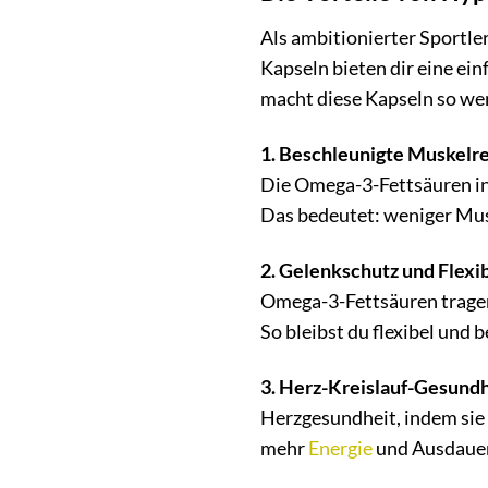
Als ambitionierter Sportle
Kapseln bieten dir eine ei
macht diese Kapseln so wert
1. Beschleunigte Muskelr
Die Omega-3-Fettsäuren i
Das bedeutet: weniger Mus
2. Gelenkschutz und Flexibi
Omega-3-Fettsäuren tragen
So bleibst du flexibel und
3. Herz-Kreislauf-Gesundh
Herzgesundheit, indem sie 
mehr
Energie
und Ausdauer