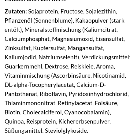
Zutaten:
Sojaprotein, Fructose, Sojalezithin,
Pflanzenöl (Sonnenblume), Kakaopulver (stark
entölt), Mineralstoffmischung (Kaliumcitrat,
Calciumphosphat, Magnesiumoxid, Eisensulfat,
Zinksulfat, Kupfersulfat, Mangansulfat,
Kaliumjodid, Natriumselenit), Verdickungsmittel:
Guarkernmehl, Dextrose, Reiskleie, Aroma,
Vitaminmischung (Ascorbinsäure, Nicotinamid,
DL-alpha-Tocopherylacetat, Calcium-D-
Pantothenat, Riboflavin, Pyridoxinhydrochlorid,
Thiaminmononitrat, Retinylacetat, Folsäure,
Biotin, Cholecalciferol, Cyanocobalamin),
Quinoa, Reisprotein, Kichererbsenpulver,
Süßungsmittel: Steviolglykoside.