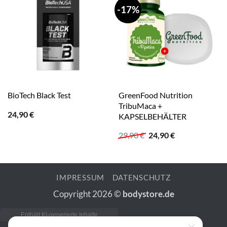
-17%
GreenFood Nutrition
BioTech Black Test
TribuMaca +
24,90
€
KAPSELBEHÄLTER
Ursprünglicher
Aktueller
29,90
€
24,90
€
Preis
Preis
war:
ist:
29,90 €
24,90 €.
IMPRESSUM
DATENSCHUTZ
Copyright 2026 ©
bodystore.de