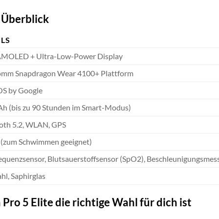
 Überblick
ILS
AMOLED + Ultra-Low-Power Display
omm Snapdragon Wear 4100+ Plattform
S by Google
h (bis zu 90 Stunden im Smart-Modus)
oth 5.2, WLAN, GPS
(zum Schwimmen geeignet)
equenzsensor, Blutsauerstoffsensor (SpO2), Beschleunigungsmes
hl, Saphirglas
o 5 Elite die richtige Wahl für dich ist