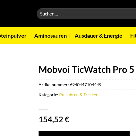
Suchen
nach:
oteinpulver
Aminosäuren
Ausdauer & Energie
Fi
Mobvoi TicWatch Pro 5 
Artikelnummer:
6940447104449
Kategorie:
Pulsuhren & Tracker
154,52
€