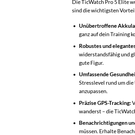
Die TicWatch Pro 5 Elite wu
sind die wichtigsten Vortei
Unübertroffene Akkula
ganz auf dein Training 
Robustes und elegantes
widerstandsfähig und gle
gute Figur.
Umfassende Gesundhei
Stresslevel rund um die
anzupassen.
Präzise GPS-Tracking:
V
wanderst – die TicWatch 
Benachrichtigungen un
müssen. Erhalte Benachr