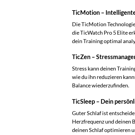
TicMotion – Intellige
Die TicMotion Technologie 
die TicWatch Pro 5 Elite e
dein Training optimal analy
TicZen – Stressmanagem
Stress kann deinen Training
wie du ihn reduzieren kann
Balance wiederzufinden.
TicSleep – Dein persönl
Guter Schlaf ist entscheid
Herzfrequenz und deinen Blu
deinen Schlaf optimieren un