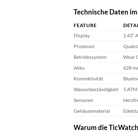
Technische Daten im
FEATURE
DETA
Display
1.43″ 
Prozessor
Qualc
Betriebssystem
Wear O
Akku
628 mA
Konnektivität
Blueto
Wasserbeständigkeit
5 ATM 
Sensoren
Herzfr
Gehäusematerial
Edelsta
Warum die TicWatch Pr