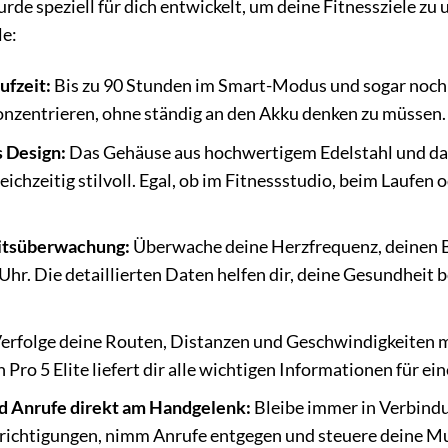
rde speziell für dich entwickelt, um deine Fitnessziele zu
le:
ufzeit:
Bis zu 90 Stunden im Smart-Modus und sogar noch l
konzentrieren, ohne ständig an den Akku denken zu müssen.
 Design:
Das Gehäuse aus hochwertigem Edelstahl und das
ichzeitig stilvoll. Egal, ob im Fitnessstudio, beim Laufen
tsüberwachung:
Überwache deine Herzfrequenz, deinen Bl
 Uhr. Die detaillierten Daten helfen dir, deine Gesundheit
erfolge deine Routen, Distanzen und Geschwindigkeiten mit
Pro 5 Elite liefert dir alle wichtigen Informationen für ei
d Anrufe direkt am Handgelenk:
Bleibe immer in Verbind
ichtigungen, nimm Anrufe entgegen und steuere deine Mus