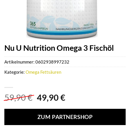
Nu U Nutrition Omega 3 Fischöl
Artikelnummer:
0602938997232
Kategorie:
Omega Fettsäuren
Ursprünglicher
Aktueller
59,90
€
49,90
€
Preis
Preis
war:
ist:
ZUM PARTNERSHOP
59,90 €
49,90 €.