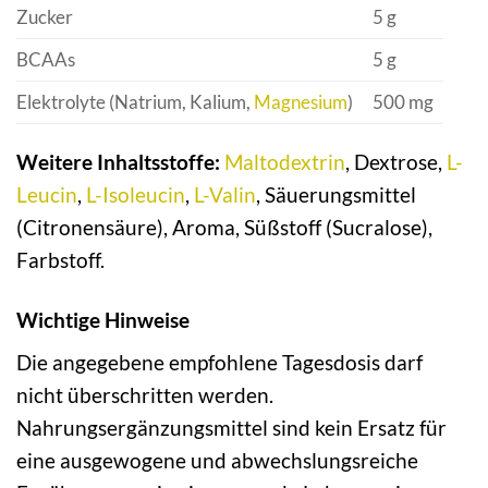
Zucker
5 g
BCAAs
5 g
Elektrolyte (Natrium, Kalium,
Magnesium
)
500 mg
Weitere Inhaltsstoffe:
Maltodextrin
, Dextrose,
L-
Leucin
,
L-Isoleucin
,
L-Valin
, Säuerungsmittel
(Citronensäure), Aroma, Süßstoff (Sucralose),
Farbstoff.
Wichtige Hinweise
Die angegebene empfohlene Tagesdosis darf
nicht überschritten werden.
Nahrungsergänzungsmittel sind kein Ersatz für
eine ausgewogene und abwechslungsreiche