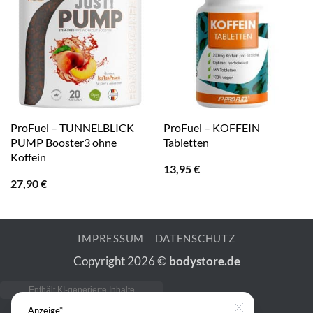
ProFuel – TUNNELBLICK
ProFuel – KOFFEIN
PUMP Booster3 ohne
Tabletten
Koffein
13,95
€
27,90
€
IMPRESSUM
DATENSCHUTZ
Copyright 2026 ©
bodystore.de
Anzeige*
Close