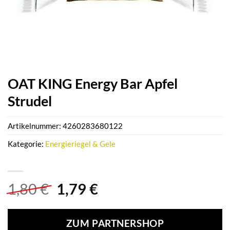
OAT KING Energy Bar Apfel
Strudel
Artikelnummer:
4260283680122
Kategorie:
Energieriegel & Gele
Ursprünglicher
Aktueller
1,80
€
1,79
€
Preis
Preis
war:
ist:
ZUM PARTNERSHOP