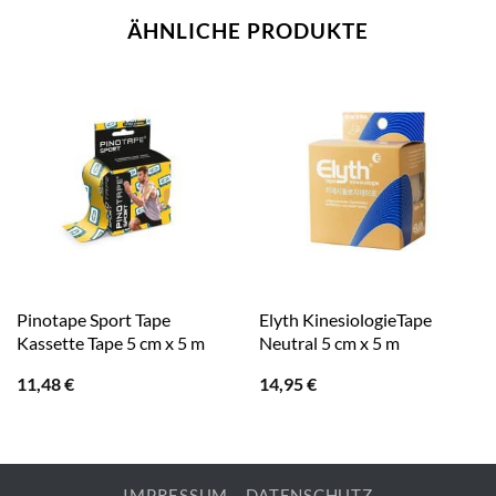
ÄHNLICHE PRODUKTE
Pinotape Sport Tape
Elyth KinesiologieTape
Kassette Tape 5 cm x 5 m
Neutral 5 cm x 5 m
11,48
€
14,95
€
IMPRESSUM
DATENSCHUTZ