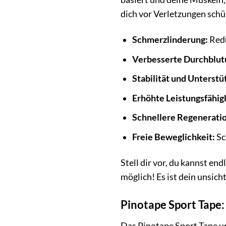
dich vor Verletzungen schü
Schmerzlinderung:
Redu
Verbesserte Durchblut
Stabilität und Unterstü
Erhöhte Leistungsfähigk
Schnellere Regeneratio
Freie Beweglichkeit:
Sc
Stell dir vor, du kannst en
möglich! Es ist dein unsic
Pinotape Sport Tape: 
Das Pinotape Sport Tape un