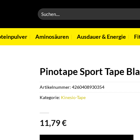
Suchen
nach:
oteinpulver
Aminosäuren
Ausdauer & Energie
Fi
Pinotape Sport Tape Bla
Artikelnummer:
4260408930354
Kategorie:
Kinesio-Tape
11,79
€