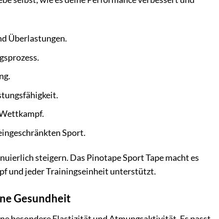
nd Überlastungen.
gsprozess.
ng.
stungsfähigkeit.
 Wettkampf.
eingeschränkten Sport.
tinuierlich steigern. Das Pinotape Sport Tape macht es
f und jeder Trainingseinheit unterstützt.
eine Gesundheit
e besondere Elastizität und Atmungsaktivität. Es passt