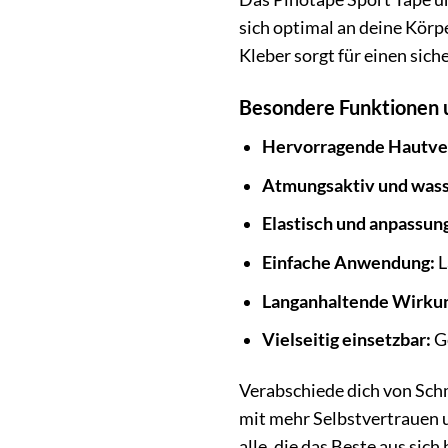
sich optimal an deine Körp
Kleber sorgt für einen sich
Besondere Funktionen 
Hervorragende Hautver
Atmungsaktiv und was
Elastisch und anpassung
Einfache Anwendung:
L
Langanhaltende Wirku
Vielseitig einsetzbar:
Ge
Verabschiede dich von Sch
mit mehr Selbstvertrauen u
alle, die das Beste aus sic