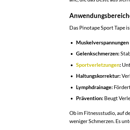
Anwendungsbereiche 
Das Pinotape Sport Tape is
Muskelverspannungen 
Gelenkschmerzen:
Stab
Sportverletzungen
:
Unt
Haltungskorrektur:
Ver
Lymphdrainage:
Fördert
Prävention:
Beugt Verle
Ob im Fitnessstudio, auf d
weniger Schmerzen. Es unte