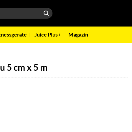
tnessgeräte
Juice Plus+
Magazin
u 5 cm x 5 m