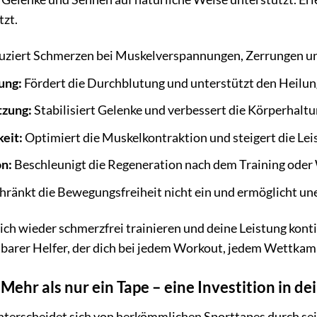
tzt.
ziert Schmerzen bei Muskelverspannungen, Zerrungen u
ung:
Fördert die Durchblutung und unterstützt den Heilun
tzung:
Stabilisiert Gelenke und verbessert die Körperhaltu
eit:
Optimiert die Muskelkontraktion und steigert die Lei
n:
Beschleunigt die Regeneration nach dem Training oder
hränkt die Bewegungsfreiheit nicht ein und ermöglicht un
dlich wieder schmerzfrei trainieren und deine Leistung kon
htbarer Helfer, der dich bei jedem Workout, jedem Wettkamp
Mehr als nur ein Tape – eine Investition in d
terscheidet sich von herkömmlichen Sporttapes durch sein