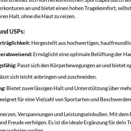
erkonturen an und bietet einen hohen Tragekomfort, selbs
eren Halt, ohne die Haut zu reizen.
und USPs:
träglichkeit:
Hergestellt aus hochwertigen, hautfreundli
serabweisend:
Ermöglicht eine optimale Belüftung der Hau
sfähig:
Passt sich den Körperbewegungen an und bietet o
ässt sich leicht anbringen und zuschneiden.
ng:
Bietet zuverlässigen Halt und Unterstützung über mehr
eignet für eine Vielzahl von Sportarten und Beschwerden
merzen, Verspannungen und Leistungseinbußen. Mit dem Pi
nd Freude verfolgen. Es ist die ideale Ergänzung für dein 
h herausholen wollen.