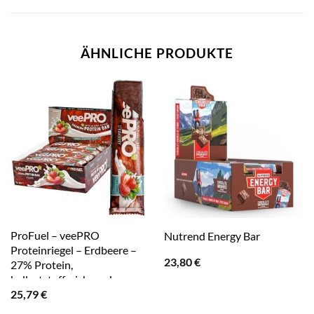
ÄHNLICHE PRODUKTE
ProFuel – veePRO
Nutrend Energy Bar
Proteinriegel – Erdbeere –
23,80
€
27% Protein,
ballaststoffreich, zuckerarm
25,79
€
& 100% vegan