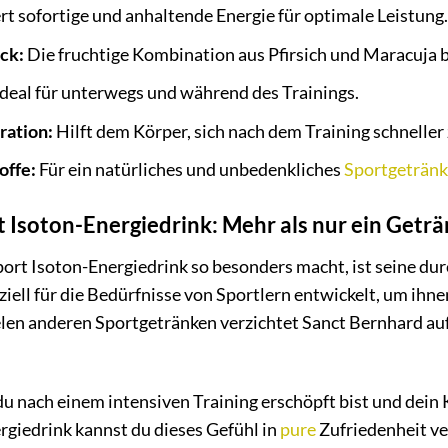
rt sofortige und anhaltende Energie für optimale Leistung.
ck:
Die fruchtige Kombination aus Pfirsich und Maracuja b
deal für unterwegs und während des Trainings.
ration:
Hilft dem Körper, sich nach dem Training schneller 
offe:
Für ein natürliches und unbedenkliches
Sportgetränk
 Isoton-Energiedrink: Mehr als nur ein Getr
ort Isoton-Energiedrink so besonders macht, ist seine d
ziell für die Bedürfnisse von Sportlern entwickelt, um ihn
elen anderen Sportgetränken verzichtet Sanct Bernhard auf
u nach einem intensiven Training erschöpft bist und dein
giedrink kannst du dieses Gefühl in
pure
Zufriedenheit ve