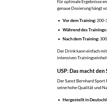
Für optimale Ergebnisse em
genaue Dosierung hängt von 
Vor dem Training:
200-3
Während des Trainings:
Nach dem Training:
300-
Der Drink kann einfach mit
intensiven Trainingseinheit
USP: Das macht den S
Der Sanct Bernhard Sport I
seine hohe Qualität und Na
Hergestellt in Deutsch