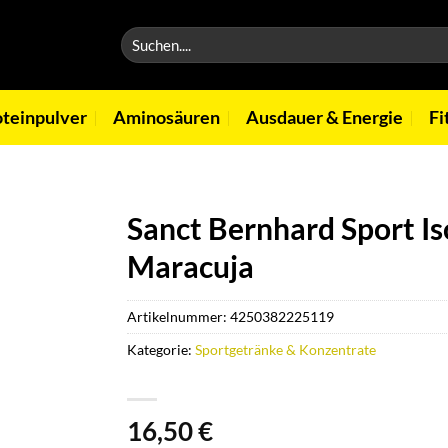
Suchen
nach:
oteinpulver
Aminosäuren
Ausdauer & Energie
Fi
Sanct Bernhard Sport Is
Maracuja
Artikelnummer:
4250382225119
Kategorie:
Sportgetränke & Konzentrate
16,50
€