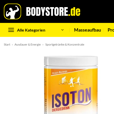
Zum
Inhalt
springen
Masseaufbau
Pr
Alle Kategorien
Start
»
Ausdauer & Energie
»
Sportgetränke & Konzentrate