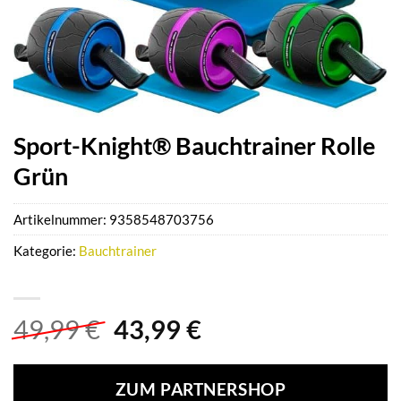
Sport-Knight® Bauchtrainer Rolle
Grün
Artikelnummer:
9358548703756
Kategorie:
Bauchtrainer
Ursprünglicher
Aktueller
49,99
€
43,99
€
Preis
Preis
war:
ist:
ZUM PARTNERSHOP