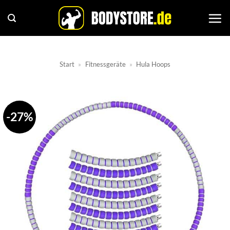
Zum
Inhalt
springen
Start
»
Fitnessgeräte
»
Hula Hoops
-27%