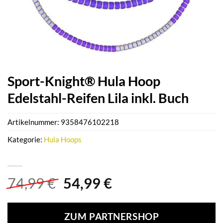
Sport-Knight® Hula Hoop
Edelstahl-Reifen Lila inkl. Buch
Artikelnummer:
9358476102218
Kategorie:
Hula Hoops
Ursprünglicher
Aktueller
74,99
€
54,99
€
Preis
Preis
war:
ist:
ZUM PARTNERSHOP