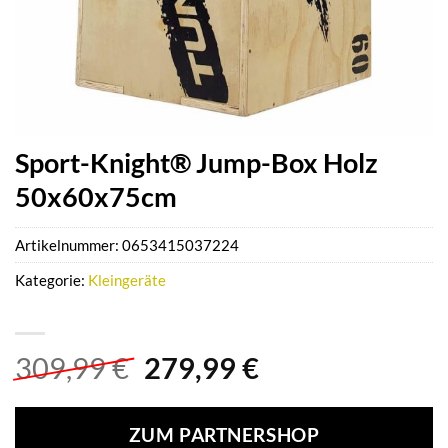
Sport-Knight® Jump-Box Holz
50x60x75cm
Artikelnummer:
0653415037224
Kategorie:
Kleingeräte
Ursprünglicher
Aktueller
309,99
€
279,99
€
Preis
Preis
war:
ist:
ZUM PARTNERSHOP