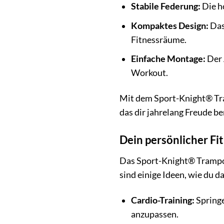
Stabile Federung:
Die h
Kompaktes Design:
Das
Fitnessräume.
Einfache Montage:
Der 
Workout.
Mit dem Sport-Knight® Tram
das dir jahrelang Freude be
Dein persönlicher Fi
Das Sport-Knight® Trampoli
sind einige Ideen, wie du 
Cardio-Training:
Springe
anzupassen.