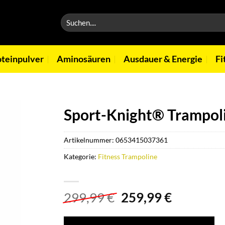
Suchen
nach:
oteinpulver
Aminosäuren
Ausdauer & Energie
Fi
Sport-Knight® Trampolin
Artikelnummer:
0653415037361
Kategorie:
Fitness Trampoline
Ursprünglicher
Aktuelle
299,99
€
259,99
€
Preis
Preis
war:
ist: