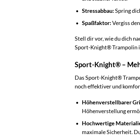
Stressabbau:
Spring dic
Spaßfaktor:
Vergiss den
Stell dir vor, wie du dich 
Sport-Knight® Trampolin is
Sport-Knight® – Mehr
Das Sport-Knight® Trampol
noch effektiver und komfo
Höhenverstellbarer Gri
Höhenverstellung ermögl
Hochwertige Materiali
maximale Sicherheit. Du 