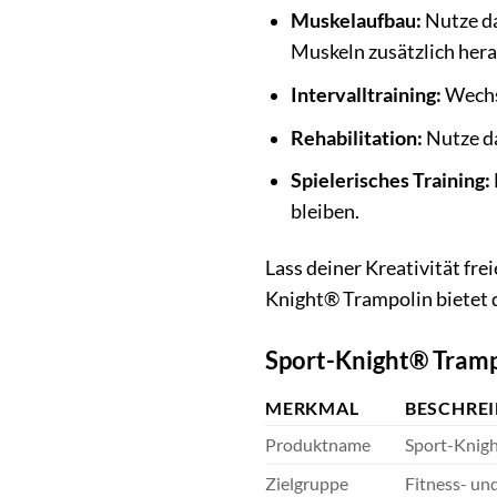
Muskelaufbau:
Nutze da
Muskeln zusätzlich herau
Intervalltraining:
Wechsl
Rehabilitation:
Nutze da
Spielerisches Training:
bleiben.
Lass deiner Kreativität fre
Knight® Trampolin bietet d
Sport-Knight® Trampo
MERKMAL
BESCHRE
Produktname
Sport-Knigh
Zielgruppe
Fitness- un