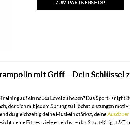
ZUM PARTNERSHOP
299,99 €
259,99 €.
ampolin mit Griff – Dein Schlüssel
s-Training auf ein neues Level zu heben? Das Sport-Knight® 
oach, der dich mit jedem Sprung zu Höchstleistungen motiv
nd du gleichzeitig deine Muskeln stärkst, deine
Ausdauer
sicht deine Fitnessziele erreichst – das Sport-Knight® T