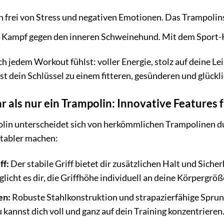
h frei von Stress und negativen Emotionen. Das Trampolins
 Kampf gegen den inneren Schweinehund. Mit dem Sport-
nach jedem Workout fühlst: voller Energie, stolz auf deine L
t dein Schlüssel zu einem fitteren, gesünderen und glückl
 als nur ein Trampolin: Innovative Features f
in unterscheidet sich von herkömmlichen Trampolinen dur
rtabler machen:
ff:
Der stabile Griff bietet dir zusätzlichen Halt und Siche
icht es dir, die Griffhöhe individuell an deine Körpergrö
en:
Robuste Stahlkonstruktion und strapazierfähige Sprun
kannst dich voll und ganz auf dein Training konzentrieren