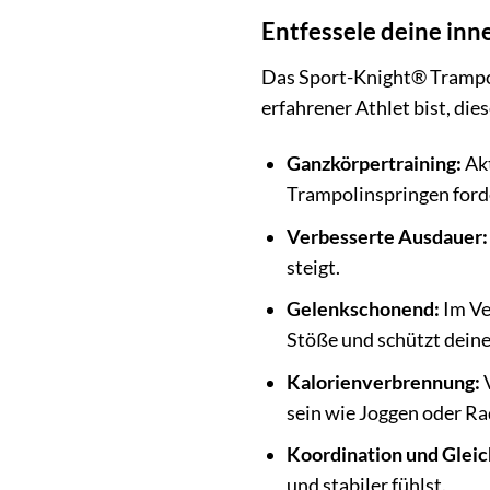
Entfessele deine inn
Das Sport-Knight® Trampoli
erfahrener Athlet bist, die
Ganzkörpertraining:
Akt
Trampolinspringen ford
Verbesserte Ausdauer:
steigt.
Gelenkschonend:
Im Ve
Stöße und schützt deine
Kalorienverbrennung:
V
sein wie Joggen oder Ra
Koordination und Glei
und stabiler fühlst.