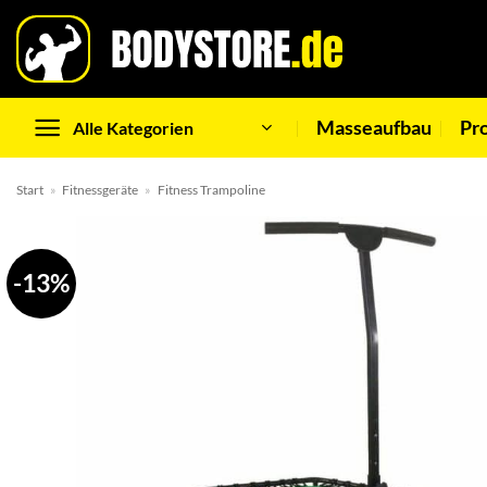
Zum
Inhalt
springen
Masseaufbau
Pr
Alle Kategorien
Start
»
Fitnessgeräte
»
Fitness Trampoline
-13%