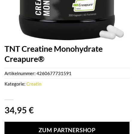
TNT Creatine Monohydrate
Creapure®
Artikelnummer:
4260677731591
Kategorie:
Creatin
34,95
€
ZUM PARTNERSHOP