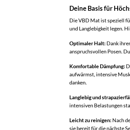
Deine Basis für Höch
Die VBD Mat ist speziell f
und Langlebigkeit legen. Hi
Optimaler Halt:
Dank ihrer
anspruchsvollen Posen. Du
Komfortable Dämpfung:
Di
aufwärmst, intensive Musk
danken.
Langlebig und strapazierfä
intensiven Belastungen stan
Leicht zu reinigen:
Nach de
sie bereit für die nächste S