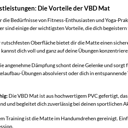
stleistungen: Die Vorteile der VBD Mat
ür die Bedürfnisse von Fitness-Enthusiasten und Yoga-Prak
er sind einige der wichtigsten Vorteile, die dich begeister
 rutschfesten Oberfläche bietet dir die Matte einen sich
 kannst dich voll und ganz auf deine Übungen konzentrier
e angenehme Dämpfung schont deine Gelenke und sorgt für 
elaufbau-Übungen absolvierst oder dich in entspannende 
hig:
Die VBD Mat ist aus hochwertigem PVC gefertigt, das b
d und begleitet dich zuverlässig bei deinen sportlichen Ak
m Training ist die Matte im Handumdrehen gereinigt. Einf
ession.