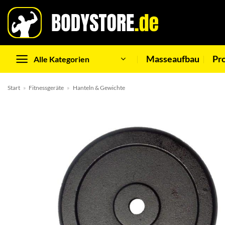
Zum
Inhalt
springen
Masseaufbau
Pr
Alle Kategorien
Start
»
Fitnessgeräte
»
Hanteln & Gewichte