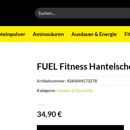
Suchen
nach:
oteinpulver
Aminosäuren
Ausdauer & Energie
Fi
FUEL Fitness Hantelsch
Artikelnummer:
4260644573278
Kategorie:
Hanteln & Gewichte
34,90
€