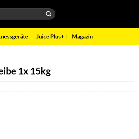
tnessgeräte
Juice Plus+
Magazin
eibe 1x 15kg