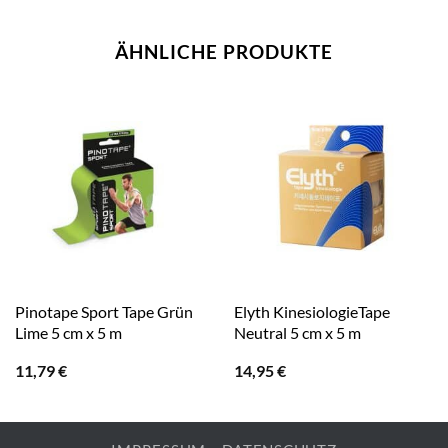
ÄHNLICHE PRODUKTE
Pinotape Sport Tape Grün
Elyth KinesiologieTape
Lime 5 cm x 5 m
Neutral 5 cm x 5 m
11,79
€
14,95
€